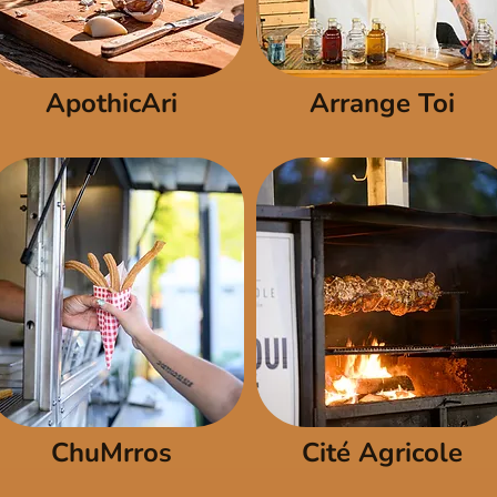
ApothicAri
Arrange Toi
ChuMrros
Cité Agricole