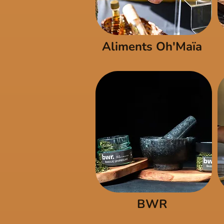
Aliments Oh'Maïa
BWR