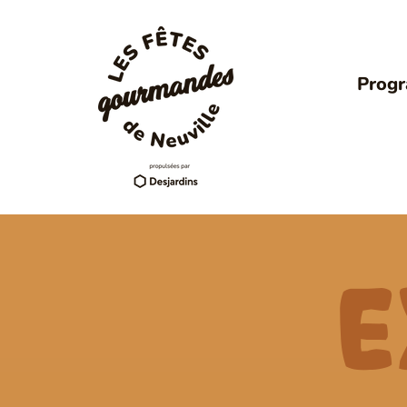
Prog
E