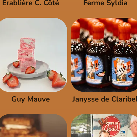
Érablière C. Côté
Ferme Syldia
Guy Mauve
Janysse de Claribe