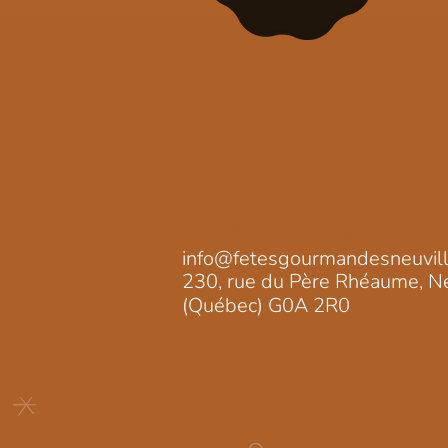
Les Fêtes gourmandes de Ne
info@fetesgourmandesneuvil
230, rue du Père Rhéaume, Ne
(Québec) G0A 2R0