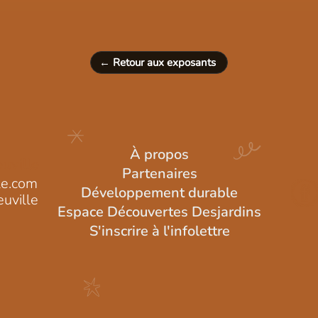
← Retour aux exposants
À propos
uville
Partenaires
le.com
Développement durable
uville
Espace Découvertes Desjardins
S'inscrire à l'infolettre