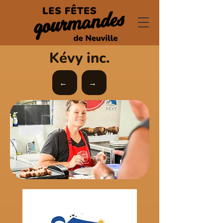
Kévy inc.
←
→